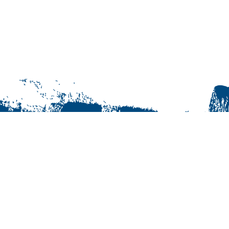
© Jukurit HC Oy | +358 40 163 0855
Maksutavat
Tilaus- ja käyttöehdot
Rekisteriseloste
Yhteystiedot