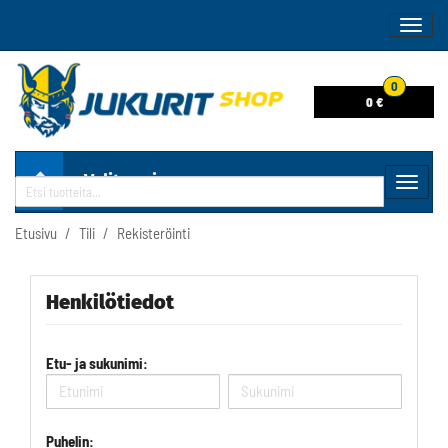
Naviga
0
0 €
Valitse sivu
Navig
Haku
Etusivu
Tili
Rekisteröinti
Henkilötiedot
Etu- ja sukunimi:
Puhelin: