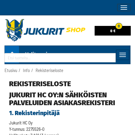
Naviga
0
0 €
Valitse sivu
Navig
Haku
Etusivu
Info
Rekisteriseloste
REKISTERISELOSTE
JUKURIT HC OY:N SÄHKÖISTEN
PALVELUIDEN ASIAKASREKISTERI
1. Rekisterinpitäjä
Jukurit HC Oy
Y-tunnus: 2275526-0