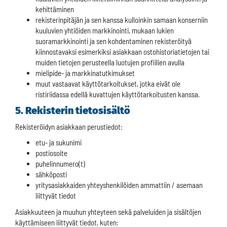
kehittäminen
rekisterinpitäjän ja sen kanssa kulloinkin samaan konserniin
kuuluvien yhtiöiden markkinointi, mukaan lukien
suoramarkkinointi ja sen kohdentaminen rekisteröityä
kiinnostavaksi esimerkiksi asiakkaan ostohistoriatietojen tai
muiden tietojen perusteella luotujen profiilien avulla
mielipide- ja markkinatutkimukset
muut vastaavat käyttötarkoitukset, jotka eivät ole
ristiriidassa edellä kuvattujen käyttötarkoitusten kanssa.
5. Rekisterin tietosisältö
Rekisteröidyn asiakkaan perustiedot:
etu- ja sukunimi
postiosoite
puhelinnumero(t)
sähköposti
yritysasiakkaiden yhteyshenkilöiden ammattiin / asemaan
liittyvät tiedot
Asiakkuuteen ja muuhun yhteyteen sekä palveluiden ja sisältöjen
käyttämiseen liittyvät tiedot, kuten: