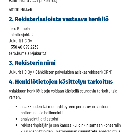
Hallituskatu 7 A21 (3.kerrros)
50100 Mikkeli
2. Rekisteriasioista vastaava henkilö
Tero Kumela
Toimitusjohtaja
Jukurit HC Oy
+358 40 079 2239
tero.kumela@jukurit.fi
3. Rekisterin nimi
Jukurit HC Oy / Sähköisten palveluiden asiakasrekisteri (CRM)
4. Henkilötietojen käsittelyn tarkoitus
Asiakkaan henkilötietoja voidaan käsitellä seuraavia tarkoituksia
varten:
asiakkuuden tai muun yhteyteen perustuvan suhteen
hoitaminen ja hallinnointi
analysointi ja tilastointi
rekisterinpitäjän ja sen kanssa kulloinkin samaan konserniin
kuuluvien yhtiöiden liiketoiminnan suunnittelu, analysointi ja