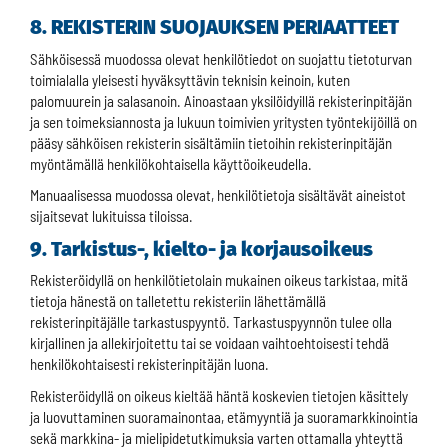
8. REKISTERIN SUOJAUKSEN PERIAATTEET
Sähköisessä muodossa olevat henkilötiedot on suojattu tietoturvan
toimialalla yleisesti hyväksyttävin teknisin keinoin, kuten
palomuurein ja salasanoin. Ainoastaan yksilöidyillä rekisterinpitäjän
ja sen toimeksiannosta ja lukuun toimivien yritysten työntekijöillä on
pääsy sähköisen rekisterin sisältämiin tietoihin rekisterinpitäjän
myöntämällä henkilökohtaisella käyttöoikeudella.
Manuaalisessa muodossa olevat, henkilötietoja sisältävät aineistot
sijaitsevat lukituissa tiloissa.
9. Tarkistus-, kielto- ja korjausoikeus
Rekisteröidyllä on henkilötietolain mukainen oikeus tarkistaa, mitä
tietoja hänestä on talletettu rekisteriin lähettämällä
rekisterinpitäjälle tarkastuspyyntö. Tarkastuspyynnön tulee olla
kirjallinen ja allekirjoitettu tai se voidaan vaihtoehtoisesti tehdä
henkilökohtaisesti rekisterinpitäjän luona.
Rekisteröidyllä on oikeus kieltää häntä koskevien tietojen käsittely
ja luovuttaminen suoramainontaa, etämyyntiä ja suoramarkkinointia
sekä markkina- ja mielipidetutkimuksia varten ottamalla yhteyttä