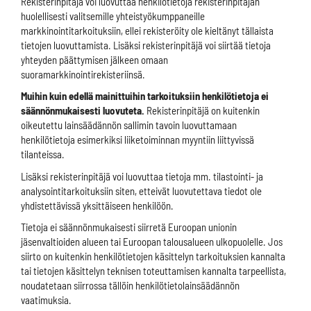
Rekisterinpitäjä voi luovuttaa henkilötietoja rekisterinpitäjän
huolellisesti valitsemille yhteistyökumppaneille
markkinointitarkoituksiin, ellei rekisteröity ole kieltänyt tällaista
tietojen luovuttamista. Lisäksi rekisterinpitäjä voi siirtää tietoja
yhteyden päättymisen jälkeen omaan
suoramarkkinointirekisteriinsä.
Muihin kuin edellä mainittuihin tarkoituksiin henkilötietoja ei
säännönmukaisesti luovuteta.
Rekisterinpitäjä on kuitenkin
oikeutettu lainsäädännön sallimin tavoin luovuttamaan
henkilötietoja esimerkiksi liiketoiminnan myyntiin liittyvissä
tilanteissa.
Lisäksi rekisterinpitäjä voi luovuttaa tietoja mm. tilastointi- ja
analysointitarkoituksiin siten, etteivät luovutettava tiedot ole
yhdistettävissä yksittäiseen henkilöön.
Tietoja ei säännönmukaisesti siirretä Euroopan unionin
jäsenvaltioiden alueen tai Euroopan talousalueen ulkopuolelle. Jos
siirto on kuitenkin henkilötietojen käsittelyn tarkoituksien kannalta
tai tietojen käsittelyn teknisen toteuttamisen kannalta tarpeellista,
noudatetaan siirrossa tällöin henkilötietolainsäädännön
vaatimuksia.