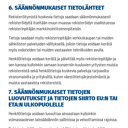
6. SÄÄNNÖNMUKAISET TIETOLÄHTEET
Rekisteröitymistä koskevia tietoja saadaan säännönmukaisesti
rekisteröidyltä itseltään muun muassa rekisteröidyn osallistuessa
rekisterinpitäjän markkinointitoimenpiteisiin.
Tietoja saadaan myös rekisterinpitäjän verkkokaupan tai muiden
sähköisten palveluiden välityksellä, jolloin tietoja voidaan kerätä
myös evästeiden tai muiden vastaavien tekniikoiden avulla.
Henkilötietoja voidaan kerätä ja päivittää myös rekisterinpitäjän ja
sen kanssa kulloinkin samaan konserniin kuuluvien yritysten muista
rekistereistä sekä henkilötietoja koskevia palveluja tarjoavilta
viranomaisilta ja yrityksiltä, kuten väestötietojärjestelmästä ja
muista vastaavista rekistereistä.
7. SÄÄNNÖNMUKAISET TIETOJEN
LUOVUTUKSET JA TIETOJEN SIIRTO EU:N TAI
ETA:N ULKOPUOLELLE
Henkilötietoja voidaan luovuttaa ainoastaan kulloinkin
voimassaolevan lainsäädännön sallimissa ja velvoittamissa rajoissa.