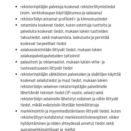
rekisterinpitäjän palveluja koskevat rekisteröitymistiedot
(esim. verkkokaupan käyttäjätunnus ja salasana)
rekisteröidyn antamat profilointi- ja kiinnostustiedot
ostamista koskevat tiedot, kuten ostettuja tuotteita ja
palveluita koskevat tiedot, mukaan lukien tuotteiden
takuutiedot, sekä maksamista, laskutusta ja perintää
koskevat tarpeelliset tiedot
asiakasviestintään liittyvät tiedot, mukaan lukien
asiakaspalvelupuheluiden taltioinnit
palautteet ja reklamaatiot, mukaan lukien virhe- ja
tuotevastuuseen liittyvät tiedot
rekisterinpitäjän sähköisten palveluiden ja sisältöjen käyttöä
koskevat selailutiedot ja muut tiedot, mukaan lukien
rekisteröidyn selaimen rekisterinpitäjän palvelimelle
lähettämät tekniset tiedot (IP-osoite, selain) sekä
rekisteröidyn selaimelle lähetetyt evästeet ja niihin liittyvät
tiedot, mikäli evästeisiin liitetään henkilötietoja
markkinointiin ja myynninedistämiseen liittyvät tiedot, kuten
rekisteröityyn kohdistetut markkinointitoimenpiteet, niiden
hyödyntäminen ja niiden yhteydessä annetut tiedot sekä
suoramarkkinointiluvat ja -kiellot