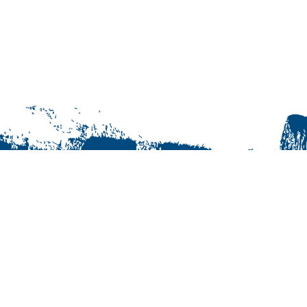
© Jukurit HC Oy | +358 40 163 0855
Maksutavat
Tilaus- ja käyttöehdot
Rekisteriseloste
Yhteystiedot