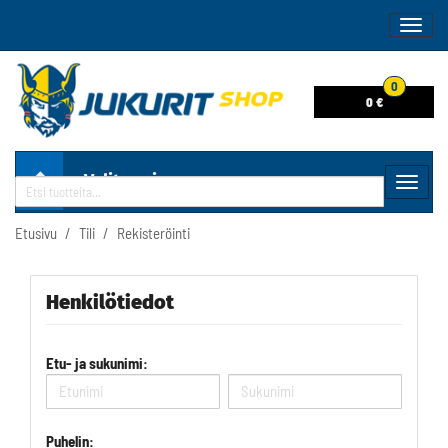
Naviga
0
0 €
Valitse sivu
Navig
Haku
Etusivu
Tili
Rekisteröinti
Henkilötiedot
Etu- ja sukunimi:
Puhelin: