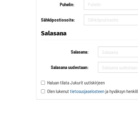
Puhelin:
Sähköpostiosoite:
Salasana
Salasana:
Salasana uudestaan:
Haluan tilata Jukurit uutiskirjeen
Olen lukenut
tietosuojaselosteen
ja hyväksyn henkilö