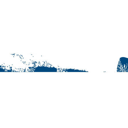
© Jukurit HC Oy | +358 40 163 0855
Maksutavat
Tilaus- ja käyttöehdot
Rekisteriseloste
Yhteystiedot