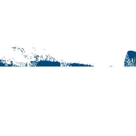
© Jukurit HC Oy | +358 40 163 0855
Maksutavat
Tilaus- ja käyttöehdot
Rekisteriseloste
Yhteystiedot