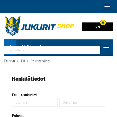
Naviga
0
0 €
Valitse sivu
Navig
Haku
Etusivu
Tili
Rekisteröinti
Henkilötiedot
Etu- ja sukunimi:
Puhelin: