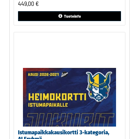
449,00
€
Tuoteinfo
Istumapaikkakausikortti 3-kategoria,