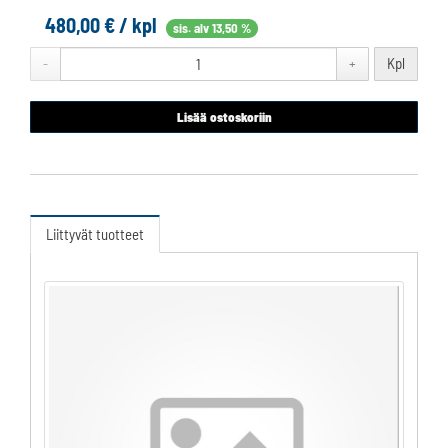
480,00 € / kpl
sis. alv 13,50 %
Kpl
-
+
Lisää ostoskoriin
Liittyvät tuotteet