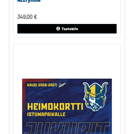
ALEryhmä
349,00
€
Tuoteinfo