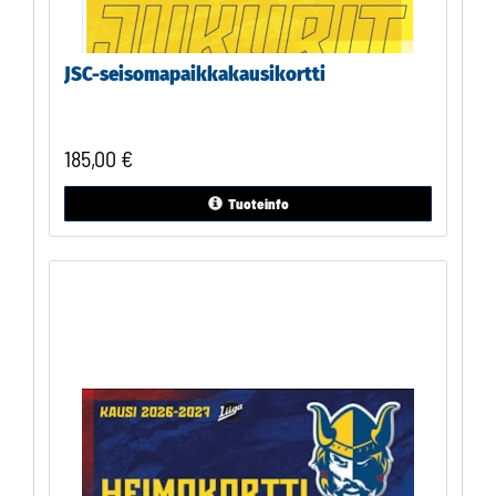
JSC-seisomapaikkakausikortti
185,00
€
Tuoteinfo