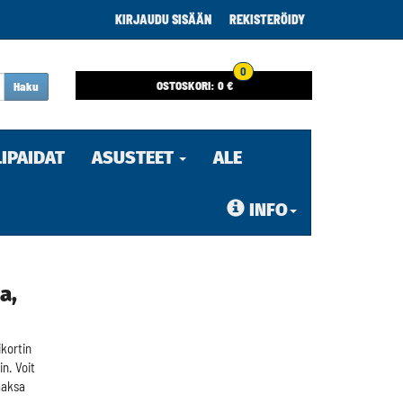
KIRJAUDU SISÄÄN
REKISTERÖIDY
0
OSTOSKORI:
0 €
Haku
LIPAIDAT
ASUSTEET
ALE
INFO
a,
kortin
in. Voit
maksa