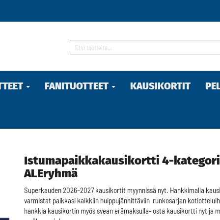
TTEET
FANITUOTTEET
KAUSIKORTIT
PE
Istumapaikkakausikortti 4-kategori
ALEryhmä
Superkauden 2026–2027 kausikortit myynnissä nyt. Hankkimalla kausi
varmistat paikkasi kaikkiin huippujännittäviin runkosarjan kotiotteluih
hankkia kausikortin myös svean erämaksulla- osta kausikortti nyt ja 