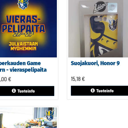
perkauden Game
Suojakuori, Honor 9
n - vieraspelipaita
15,18
€
9,00
€
Tuoteinfo
Tuoteinfo