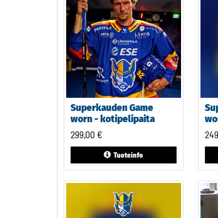
Superkauden Game
Su
worn - kotipelipaita
wor
299,00
€
24
Tuoteinfo