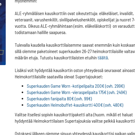
myöhemmin!
ALE-ryhmäläisen kausikorttiin ovat oikeutettuja: eläkeläiset, invalidit,
veteraanit, varushenkilöt, siviilipalvelushenkilöt, opiskelijat ja nuoret 7
vuotta. Oikeus ALE-ryhmähintaan (esim. eläkeläiskortti) on varaudut
todistamaan hallille saapuesa.
Tulevalla kaudella kausikorttilaisemme saavat enemmän kuin koskaan
sillä olemme paketoineet superkauden 26-27 heimokorttilaisille valta
määrän etuja. Tutustu kausikorttilaisten etuihin
täältä
.
Lisäksi voit hyödyntää kausikortin oston yhteydessä seuraavat ainoas
Heimokorttilaisille saatavilla olevat Supertajoukset:
Superkauden Game Worn -kotipelipaita 200€ (ovh. 299€)
Superkauden Game Worn -vieraspelipaita 175€ (ovh. 249€)
Superkauden fanipaita 80€ (ovh. 99€)
Superkauden Heimobuffet-kausikortti 400€ (ovh. 480€)
Valitse itsellesi sopivin kausikorttipaketti alta (huom. mikäli et haluat
hyödyntää Heimokorttilaisen Supertajouksia valitse pelkkä kausikortti
Ostoksesi jälkeen olemme sinuun yhteydessä kausikorttisi paikan vali