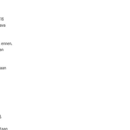
-16
tava
 ennen,
van
taan
).
ntaan