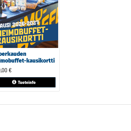
perkauden
imobuffet-kausikortti
0,00
€
Tuoteinfo