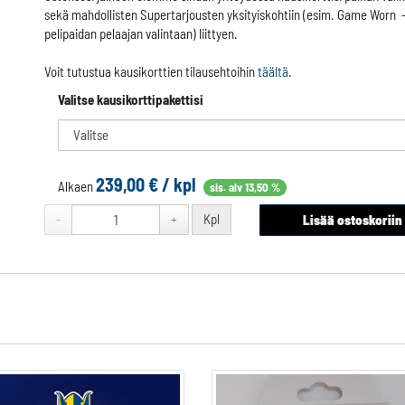
sekä mahdollisten Supertarjousten yksityiskohtiin (esim. Game Worn 
pelipaidan pelaajan valintaan) liittyen.
Voit tutustua kausikorttien tilausehtoihin
täältä
.
Valitse kausikorttipakettisi
239,00
€ / kpl
Alkaen
sis. alv 13,50 %
Kpl
-
+
Lisää ostoskoriin