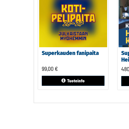
Superkauden fanipaita
Su
He
99,00
€
48
Tuoteinfo