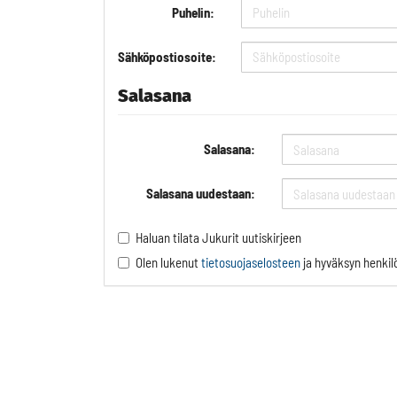
Puhelin:
Sähköpostiosoite:
Salasana
Salasana:
Salasana uudestaan:
Haluan tilata Jukurit uutiskirjeen
Olen lukenut
tietosuojaselosteen
ja hyväksyn henkilö