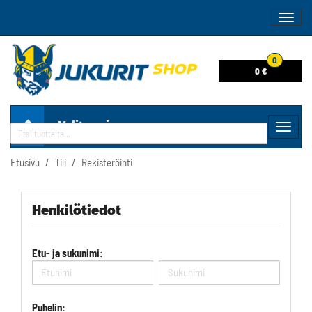
Naviga
0
0 €
Valitse sivu
Navig
Haku
Etusivu
Tili
Rekisteröinti
Henkilötiedot
Etu- ja sukunimi:
Puhelin: