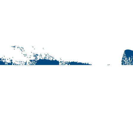
© Jukurit HC Oy | +358 40 163 0855
Maksutavat
Tilaus- ja käyttöehdot
Rekisteriseloste
Yhteystiedot