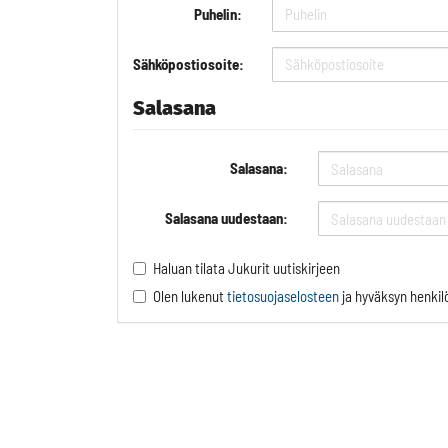
Puhelin:
Sähköpostiosoite:
Salasana
Salasana:
Salasana uudestaan:
Haluan tilata Jukurit uutiskirjeen
Olen lukenut
tietosuojaselosteen
ja hyväksyn henkilö