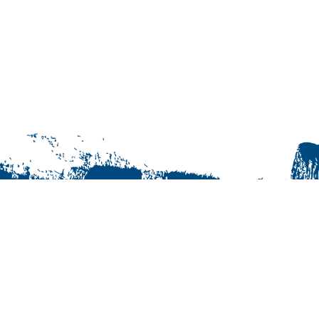
© Jukurit HC Oy | +358 40 163 0855
Maksutavat
Tilaus- ja käyttöehdot
Rekisteriseloste
Yhteystiedot