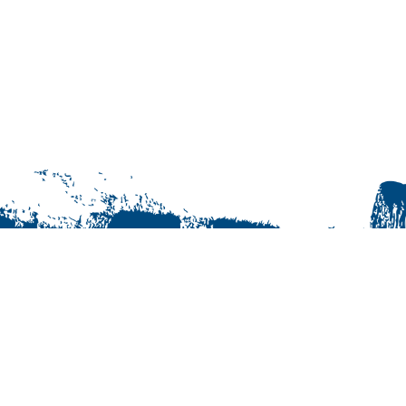
© Jukurit HC Oy | +358 40 163 0855
Maksutavat
Tilaus- ja käyttöehdot
Rekisteriseloste
Yhteystiedot