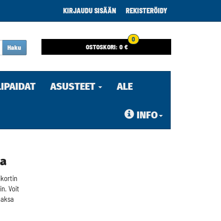
KIRJAUDU SISÄÄN
REKISTERÖIDY
0
OSTOSKORI:
0 €
Haku
LIPAIDAT
ASUSTEET
ALE
INFO
ia
kortin
in. Voit
maksa