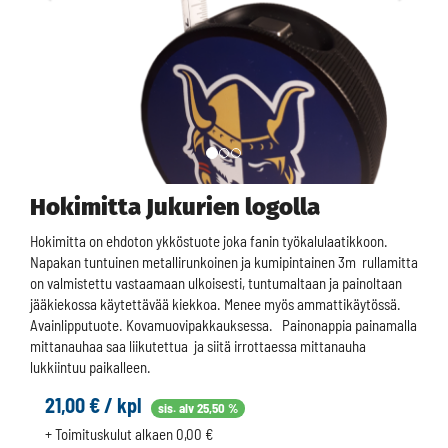
Hokimitta Jukurien logolla
Hokimitta on ehdoton ykköstuote joka fanin työkalulaatikkoon.
Napakan tuntuinen metallirunkoinen ja kumipintainen 3m rullamitta
on valmistettu vastaamaan ulkoisesti, tuntumaltaan ja painoltaan
jääkiekossa käytettävää kiekkoa. Menee myös ammattikäytössä.
Avainlipputuote. Kovamuovipakkauksessa. Painonappia painamalla
mittanauhaa saa liikutettua ja siitä irrottaessa mittanauha
lukkiintuu paikalleen.
21,00 € / kpl
sis. alv 25,50 %
+ Toimituskulut alkaen 0,00 €