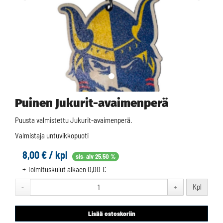
Puinen Jukurit-avaimenperä
Puusta valmistettu Jukurit-avaimenperä.
Valmistaja untuvikkopuoti
8,00 € / kpl
sis. alv 25,50 %
+ Toimituskulut alkaen 0,00 €
Kpl
-
+
Lisää ostoskoriin