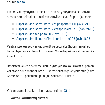
etuihin
täältä
.
Lisäksi voit hyödyntää kausikortin oston yhteydessä seuraavat
ainoastaan Heimokorttilaisille saatavilla olevat Supertajoukset:
Superkauden Game Worn -kotipelipaita 200€ (ovh. 299€)
Superkauden Game Worn -vieraspelipaita 175€ (ovh. 249€)
Superkauden fanipaita 80€ (ovh. 99€)
Superkauden Heimobuffet-kausikortti 400€ (ovh. 480€)
Valitse itsellesi sopivin kausikorttipaketti alta (huom. mikäli et
haluat hyödyntää Heimokorttilaisen Supertajouksia valitse pelkkä
kausikortti).
Ostoksesi jälkeen olemme sinuun yhteydessä kausikorttisi paikan
valintaan sekä mahdollisten Supertarjousten yksityiskohtiin (esim.
Game Worn -pelipaidan pelaajan valintaan) liittyen.
Voit tutustua kausikorttien tilausehtoihin
täältä
.
Valitse kausikorttipakettisi