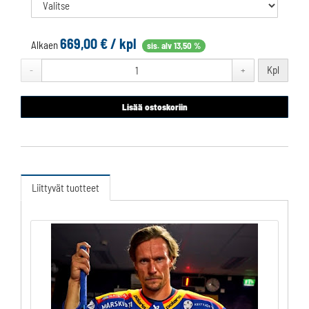
669,00
€ / kpl
Alkaen
sis. alv 13,50 %
Kpl
-
+
Lisää ostoskoriin
Liittyvät tuotteet