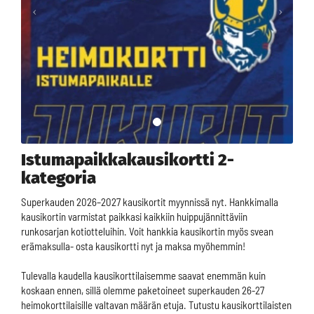
Istumapaikkakausikortti 2-
kategoria
Superkauden 2026–2027 kausikortit myynnissä nyt. Hankkimalla
kausikortin varmistat paikkasi kaikkiin huippujännittäviin
runkosarjan kotiotteluihin. Voit hankkia kausikortin myös svean
erämaksulla- osta kausikortti nyt ja maksa myöhemmin!
Tulevalla kaudella kausikorttilaisemme saavat enemmän kuin
koskaan ennen, sillä olemme paketoineet superkauden 26-27
heimokorttilaisille valtavan määrän etuja. Tutustu kausikorttilaisten