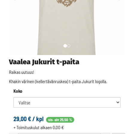
Vaalea Jukurit t-paita
Raikas uutuus!
Khakin värinen (kellertävänruskea) t-paita Jukurit logolla.
Koko
29,00
€ / kpl
sis. alv 25,50 %
+ Toimituskulut alkaen 0,00 €