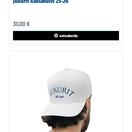
Jukurit kaulahuivi 25-26
30,00 €
ostoskoriin